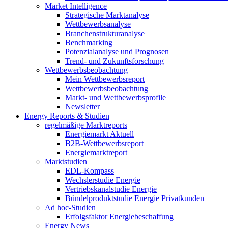
Market Intelligence
Strategische Marktanalyse
Wettbewerbsanalyse
Branchenstrukturanalyse
Benchmarking
Potenzialanalyse und Prognosen
Trend- und Zukunftsforschung
Wettbewerbs­beobachtung
Mein Wettbewerbsreport
Wettbewerbsbeobachtung
Markt- und Wettbewerbsprofile
Newsletter
Energy Reports & Studien
regelmäßige Marktreports
Energiemarkt Aktuell
B2B-Wettbewerbsreport
Energiemarktreport
Marktstudien
EDL-Kompass
Wechslerstudie Energie
Vertriebskanalstudie Energie
Bündelproduktstudie Energie Privatkunden
Ad hoc-Studien
Erfolgsfaktor Energiebeschaffung
Energy News