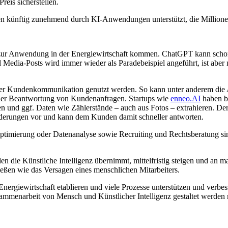
eis sicherstellen.
ünftig zunehmend durch KI-Anwendungen unterstützt, die Millionen kl
 zur Anwendung in der Energiewirtschaft kommen. ChatGPT kann schon
l Media-Posts wird immer wieder als Paradebeispiel angeführt, ist abe
 der Kundenkommunikation genutzt werden. So kann unter anderem die A
 der Beantwortung von Kundenanfragen. Startups wie
enneo.AI
haben be
und ggf. Daten wie Zählerstände – auch aus Fotos – extrahieren. Der S
nderungen vor und kann dem Kunden damit schneller antworten.
optimierung oder Datenanalyse sowie Recruiting und Rechtsberatung si
den die Künstliche Intelligenz übernimmt, mittelfristig steigen und an
ießen wie das Versagen eines menschlichen Mitarbeiters.
 Energiewirtschaft etablieren und viele Prozesse unterstützen und verbes
ammenarbeit von Mensch und Künstlicher Intelligenz gestaltet werden