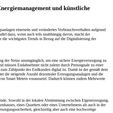
, Energiemanagement und künstliche
sanlagen einerseits und verändertes Verbrauchsverhalten aufgrund
llel dazu, wenn auch teils unabhängig davon, macht der
r die wichtigsten Trends in Bezug auf die Digitalisierung der
ung der Netze unumgänglich, um eine sichere Energieversorgung zu
d müssen Endabnehmer nicht zuletzt durch Preissignale zu einer
in zum Zählpunkt des Endkunden digital ist. Damit ist der gemäß dem
et die steigende Anzahl dezentraler Erzeugungsanalagen und die
 von Smart Metern voraussetzt. Dadurch können zudem Mehrwerte
giewende. Sowohl in der lokalen Abstimmung zwischen Eigenerzeugung,
nhauses, eines Quartiers oder eines Unternehmens als auch in der
orgungssicherheit, gleichzeitig aber auch eine hochwertige