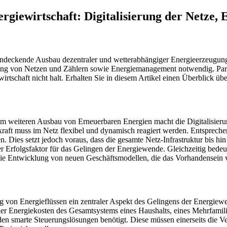
ergiewirtschaft: Digitalisierung der Netze
hendeckende Ausbau dezentraler und wetterabhängiger Energieerzeugung
ung von Netzen und Zählern sowie Energiemanagement notwendig. Para
rtschaft nicht halt. Erhalten Sie in diesem Artikel einen Überblick übe
em weiteren Ausbau von Erneuerbaren Energien macht die Digitalisier
ft muss im Netz flexibel und dynamisch reagiert werden. Entsprechen
. Dies setzt jedoch voraus, dass die gesamte Netz-Infrastruktur bis h
Erfolgsfaktor für das Gelingen der Energiewende. Gleichzeitig bedeut
ie Entwicklung von neuen Geschäftsmodellen, die das Vorhandensein
uerung von Energieflüssen ein zentraler Aspekt des Gelingens der Ener
er Energiekosten des Gesamtsystems eines Haushalts, eines Mehrfamilie
 smarte Steuerungslösungen benötigt. Diese müssen einerseits die Vers