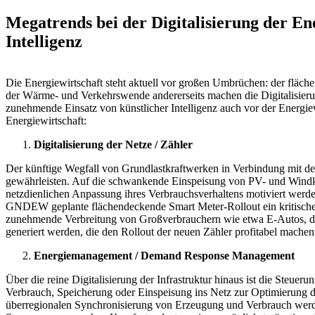
Megatrends bei der Digitalisierung der En
Intelligenz
Die Energiewirtschaft steht aktuell vor großen Umbrüchen: der fläc
der Wärme- und Verkehrswende andererseits machen die Digitalisier
zunehmende Einsatz von künstlicher Intelligenz auch vor der Energiewi
Energiewirtschaft:
Digitalisierung der Netze / Zähler
Der künftige Wegfall von Grundlastkraftwerken in Verbindung mit d
gewährleisten. Auf die schwankende Einspeisung von PV- und Windkra
netzdienlichen Anpassung ihres Verbrauchsverhaltens motiviert werden
GNDEW geplante flächendeckende Smart Meter-Rollout ein kritischer 
zunehmende Verbreitung von Großverbrauchern wie etwa E-Autos, d
generiert werden, die den Rollout der neuen Zähler profitabel machen
Energiemanagement / Demand Response Management
Über die reine Digitalisierung der Infrastruktur hinaus ist die Ste
Verbrauch, Speicherung oder Einspeisung ins Netz zur Optimierung d
überregionalen Synchronisierung von Erzeugung und Verbrauch werden