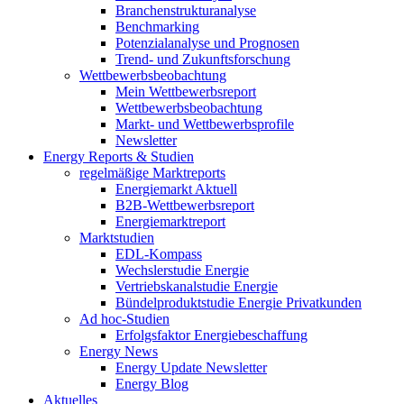
Branchenstrukturanalyse
Benchmarking
Potenzialanalyse und Prognosen
Trend- und Zukunftsforschung
Wettbewerbs­beobachtung
Mein Wettbewerbsreport
Wettbewerbsbeobachtung
Markt- und Wettbewerbsprofile
Newsletter
Energy Reports & Studien
regelmäßige Marktreports
Energiemarkt Aktuell
B2B-Wettbewerbsreport
Energiemarktreport
Marktstudien
EDL-Kompass
Wechslerstudie Energie
Vertriebskanalstudie Energie
Bündelproduktstudie Energie Privatkunden
Ad hoc-Studien
Erfolgsfaktor Energiebeschaffung
Energy News
Energy Update Newsletter
Energy Blog
Aktuelles