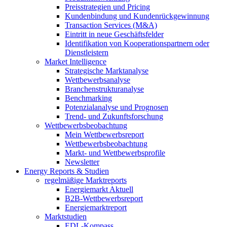
Preisstrategien und Pricing
Kundenbindung und Kundenrückgewinnung
Transaction Services (M&A)
Eintritt in neue Geschäftsfelder
Identifikation von Kooperationspartnern oder
Dienstleistern
Market Intelligence
Strategische Marktanalyse
Wettbewerbsanalyse
Branchenstrukturanalyse
Benchmarking
Potenzialanalyse und Prognosen
Trend- und Zukunftsforschung
Wettbewerbs­beobachtung
Mein Wettbewerbsreport
Wettbewerbsbeobachtung
Markt- und Wettbewerbsprofile
Newsletter
Energy Reports & Studien
regelmäßige Marktreports
Energiemarkt Aktuell
B2B-Wettbewerbsreport
Energiemarktreport
Marktstudien
EDL-Kompass