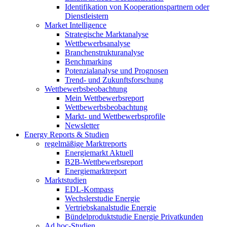
Identifikation von Kooperationspartnern oder
Dienstleistern
Market Intelligence
Strategische Marktanalyse
Wettbewerbsanalyse
Branchenstrukturanalyse
Benchmarking
Potenzialanalyse und Prognosen
Trend- und Zukunftsforschung
Wettbewerbs­beobachtung
Mein Wettbewerbsreport
Wettbewerbsbeobachtung
Markt- und Wettbewerbsprofile
Newsletter
Energy Reports & Studien
regelmäßige Marktreports
Energiemarkt Aktuell
B2B-Wettbewerbsreport
Energiemarktreport
Marktstudien
EDL-Kompass
Wechslerstudie Energie
Vertriebskanalstudie Energie
Bündelproduktstudie Energie Privatkunden
Ad hoc-Studien