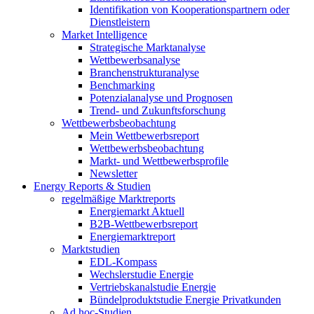
Identifikation von Kooperationspartnern oder
Dienstleistern
Market Intelligence
Strategische Marktanalyse
Wettbewerbsanalyse
Branchenstrukturanalyse
Benchmarking
Potenzialanalyse und Prognosen
Trend- und Zukunftsforschung
Wettbewerbs­beobachtung
Mein Wettbewerbsreport
Wettbewerbsbeobachtung
Markt- und Wettbewerbsprofile
Newsletter
Energy Reports & Studien
regelmäßige Marktreports
Energiemarkt Aktuell
B2B-Wettbewerbsreport
Energiemarktreport
Marktstudien
EDL-Kompass
Wechslerstudie Energie
Vertriebskanalstudie Energie
Bündelproduktstudie Energie Privatkunden
Ad hoc-Studien