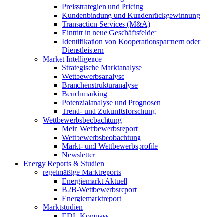
Preisstrategien und Pricing
Kundenbindung und Kundenrückgewinnung
Transaction Services (M&A)
Eintritt in neue Geschäftsfelder
Identifikation von Kooperationspartnern oder
Dienstleistern
Market Intelligence
Strategische Marktanalyse
Wettbewerbsanalyse
Branchenstrukturanalyse
Benchmarking
Potenzialanalyse und Prognosen
Trend- und Zukunftsforschung
Wettbewerbs­beobachtung
Mein Wettbewerbsreport
Wettbewerbsbeobachtung
Markt- und Wettbewerbsprofile
Newsletter
Energy Reports & Studien
regelmäßige Marktreports
Energiemarkt Aktuell
B2B-Wettbewerbsreport
Energiemarktreport
Marktstudien
EDL-Kompass