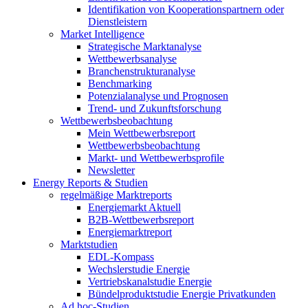
Identifikation von Kooperationspartnern oder
Dienstleistern
Market Intelligence
Strategische Marktanalyse
Wettbewerbsanalyse
Branchenstrukturanalyse
Benchmarking
Potenzialanalyse und Prognosen
Trend- und Zukunftsforschung
Wettbewerbs­beobachtung
Mein Wettbewerbsreport
Wettbewerbsbeobachtung
Markt- und Wettbewerbsprofile
Newsletter
Energy Reports & Studien
regelmäßige Marktreports
Energiemarkt Aktuell
B2B-Wettbewerbsreport
Energiemarktreport
Marktstudien
EDL-Kompass
Wechslerstudie Energie
Vertriebskanalstudie Energie
Bündelproduktstudie Energie Privatkunden
Ad hoc-Studien