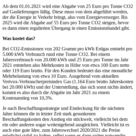
Ab dem 01.01.2021 wird eine Abgabe von 25 Euro pro Tonne CO2
auf Gaslieferungen fällig. Diese muss von dem abgeführt werden,
der die Energie in Verkehr bringt, also vom Energieversorger. Bis
2025 wird die Abgabe auf 55 Euro pro Tonne CO2 steigen, bevor
es dann einen regulierten Übergang in einen Emissionshandel gibt.
Was kostet das?
Bei CO2-Emissionen von 202 Gramm pro kWh Erdgas entsteht pro
5.000 kWh Verbrauch rund eine Tonne CO2. Bei einem
Jahresverbrauch von 20.000 kWh und 25 Euro pro Tonne im Jahr
2021 entstehen also Mehrkosten in Höhe von etwa 100 Euro netto
oder 119 Euro brutto. Für den Kunden bedeutet das eine monatliche
Mehrbelastung von etwa 10 Euro. Ausgehend vom aktuellen
Verivox-Verbraucherpreisindex Gas (1.164 Euro brutto Jahreskosten
bei 20.000 kWh) und der Unterstellung, das sich sonst nichts ändert,
kommt es also durch die Abgabe im Jahr 2021 zu einem
Kostenanstieg von 10,3%.
Je nach Beschaffungsstrategie und Eindeckung für die nächsten
Jahre können die in letzter Zeit stark gesunkenen
Beschaffungskosten den Anstieg ein stückweit, vielleicht bei dem
ein oder anderen sogar weitestgehend ausgleichen. Vielleicht ist es
auch eine gute Idee, zum Jahreswechsel 2020/2021 die Preise
möglichst stabil zu halten, selbst wenn es dann später notwendig