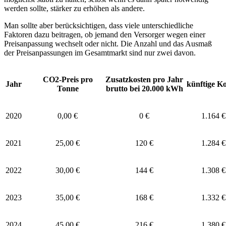
werden sollte, stärker zu erhöhen als andere.
Man sollte aber berücksichtigen, dass viele unterschiedliche
Faktoren dazu beitragen, ob jemand den Versorger wegen einer
Preisanpassung wechselt oder nicht. Die Anzahl und das Ausmaß
der Preisanpassungen im Gesamtmarkt sind nur zwei davon.
CO2-Preis pro
Zusatzkosten pro Jahr
Jahr
künftige Ko
Tonne
brutto bei 20.000 kWh
2020
0,00 €
0 €
1.164 €
2021
25,00 €
120 €
1.284 €
2022
30,00 €
144 €
1.308 €
2023
35,00 €
168 €
1.332 €
2024
45,00 €
216 €
1.380 €