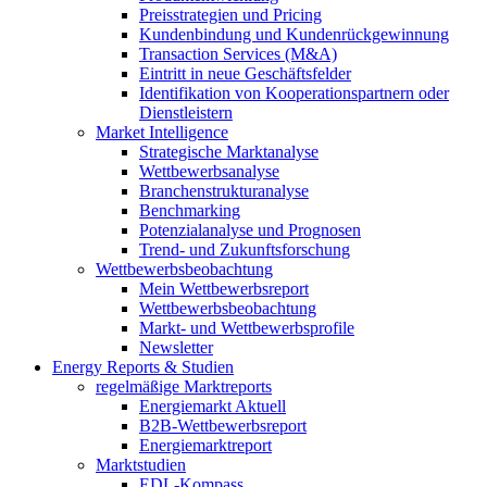
Preisstrategien und Pricing
Kundenbindung und Kundenrückgewinnung
Transaction Services (M&A)
Eintritt in neue Geschäftsfelder
Identifikation von Kooperationspartnern oder
Dienstleistern
Market Intelligence
Strategische Marktanalyse
Wettbewerbsanalyse
Branchenstrukturanalyse
Benchmarking
Potenzialanalyse und Prognosen
Trend- und Zukunftsforschung
Wettbewerbs­beobachtung
Mein Wettbewerbsreport
Wettbewerbsbeobachtung
Markt- und Wettbewerbsprofile
Newsletter
Energy Reports & Studien
regelmäßige Marktreports
Energiemarkt Aktuell
B2B-Wettbewerbsreport
Energiemarktreport
Marktstudien
EDL-Kompass