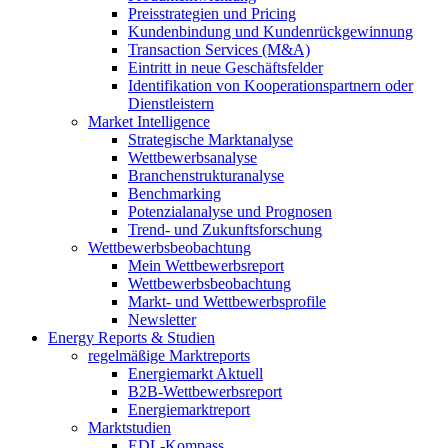
Preisstrategien und Pricing
Kundenbindung und Kundenrückgewinnung
Transaction Services (M&A)
Eintritt in neue Geschäftsfelder
Identifikation von Kooperationspartnern oder
Dienstleistern
Market Intelligence
Strategische Marktanalyse
Wettbewerbsanalyse
Branchenstrukturanalyse
Benchmarking
Potenzialanalyse und Prognosen
Trend- und Zukunftsforschung
Wettbewerbs­beobachtung
Mein Wettbewerbsreport
Wettbewerbsbeobachtung
Markt- und Wettbewerbsprofile
Newsletter
Energy Reports & Studien
regelmäßige Marktreports
Energiemarkt Aktuell
B2B-Wettbewerbsreport
Energiemarktreport
Marktstudien
EDL-Kompass