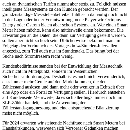
auch an dynamischen Tarifen nimmt aber stetig zu. Folglich müssen
intelligente Messsysteme zu den Kunden gebracht werden. Der
grundzuständige Messstellenbetreiber fühlt sich da häufig noch nicht
in der Lage oder in der Verantwortung, neue Player wie Octopus
Energy oder Ostrom bieten aber schon Systeme an. Wer einen Smart
Meter haben möchte, kann also mittlerweile einen bekommen. Die
Erwartungen an die Daten, die dann zur Verfügung gestellt werden,
sollten aber nicht zu hoch sein. Üblicherweise bekommt man am
Folgetag den Verbrauch des Vortages in ¼-Stunden-Intervallen
angezeigt, zum Teil auch nur im Stundentakt. Das bringt bei der
Suche nach Stromfressern recht wenig.
Kundenbedürfnisse standen bei der Entwicklung der Messtechnik
auch nicht im Mittelpunkt, sondern im Wesentlichen
Sicherheitsanforderungen. Deshalb ist es auch nicht verwunderlich,
dass immer mehr Geräte auf den Markt kommen, die den
Zählerstand auslesen und dann mehr oder weniger in Echtzeit über
eine App oder ein Portal zu Verfügung stellen. Hierdurch entstehen
auf Kundenseite Mehrwerte, da es sich allerdings immer noch um
SLP-Zähler handelt, sind die Anwendung der
Zählerstandsgangmessung und eine entsprechende Bilanzierung
meist nicht möglich.
Für 2024 erwarten wir steigende Nachfrage nach Smart Metern bei
Haushaltskunden, weswegen sich Versorger Gedanken machen