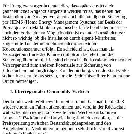
Für Energieversorger bedeutet dies, dass spätestens jetzt ein
ganzheitliches Angebot aufgebaut werden muss, das neben der
Installation von Anlagen vor allem auch die intelligente Steuerung
per HEMS (Home Energy Management Systems) auf Basis der
Preissignale im Markt über dynamische Tarife beinhalten muss. Je
nach den vorhandenen Möglichkeiten ist es unter Umständen gar
nicht so wichtig, ob die Installation durch eigene Mitarbeiter,
zugekaufte Tochterunternehmen oder über externe
Kooperationspartner erfolgt. Entscheidend ist, dass man als
Versorger am Ende die Kunden mit Strom beliefert und die
Steuerung übernimmt. Hier sind einerseits die Kernkompetenzen der
Versorger und zum anderen Potenziale zur Sicherung von
Erlösquellen und langfristiger Kundenbindung. Gerade Stadtwerke
sollten hier den Fokus setzen, um die Bedürfnisse ihrer Kunden vor
Ort zu befriedigen.
Überregionaler Commodity-Vertrieb
Der bundesweite Wettbewerb im Strom- und Gasmarkt hat 2023
wieder enorm an Fahrt aufgenommen und wird in der Rückschau
wahrscheinlich neue Höchstwerte beim Wechselaufkommen
bringen. 2024 könnte die Entwicklung ähnlich verlaufen, da die
Preisspreizung zwischen Bestandskundenpreisen und den
Angeboten für Neukunden immer noch sehr hoch ist und vorerst
auch hoch bleiben wird.