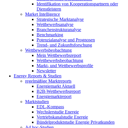
Identifikation von Kooperationspartnern oder
Dienstleistern
Market Intelligence
Strategische Marktanalyse
Wettbewerbsanalyse
Branchenstrukturanalyse
Benchmarking
Potenzialanalyse und Prognosen
Trend- und Zukunftsforschung
Wettbewerbs­beobachtung
Mein Wettbewerbsreport
Wettbewerbsbeobachtung
Markt- und Wettbewerbsprofile
Newsletter
Energy Reports & Studien
regelmäßige Marktreports
Energiemarkt Aktuell
B2B-Wettbewerbsreport
Energiemarktreport
Marktstudien
EDL-Kompass
Wechslerstudie Energie
Vertriebskanalstudie Energie
Bündelproduktstudie Energie Privatkunden
Ad hoc-Studien