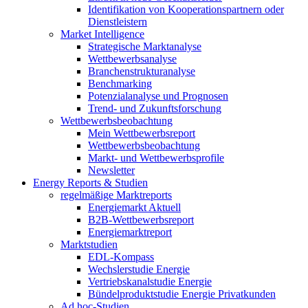
Identifikation von Kooperationspartnern oder
Dienstleistern
Market Intelligence
Strategische Marktanalyse
Wettbewerbsanalyse
Branchenstrukturanalyse
Benchmarking
Potenzialanalyse und Prognosen
Trend- und Zukunftsforschung
Wettbewerbs­beobachtung
Mein Wettbewerbsreport
Wettbewerbsbeobachtung
Markt- und Wettbewerbsprofile
Newsletter
Energy Reports & Studien
regelmäßige Marktreports
Energiemarkt Aktuell
B2B-Wettbewerbsreport
Energiemarktreport
Marktstudien
EDL-Kompass
Wechslerstudie Energie
Vertriebskanalstudie Energie
Bündelproduktstudie Energie Privatkunden
Ad hoc-Studien