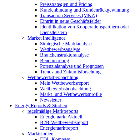
Preisstrategien und Pricing
Kundenbindung und Kundenrückgewinnung
Transaction Services (M&A)
Eintritt in neue Geschäftsfelder
Identifikation von Kooperationspartnern oder
Dienstleistern
Market Intelligence
Strategische Marktanalyse
Wettbewerbsanalyse
Branchenstrukturanalyse
Benchmarking
Potenzialanalyse und Prognosen
Trend- und Zukunftsforschung
Wettbewerbs­beobachtung
Mein Wettbewerbsreport
Wettbewerbsbeobachtung
Markt- und Wettbewerbsprofile
Newsletter
Energy Reports & Studien
regelmäßige Marktreports
Energiemarkt Aktuell
B2B-Wettbewerbsreport
Energiemarktreport
Marktstudien
EDL-Kompass