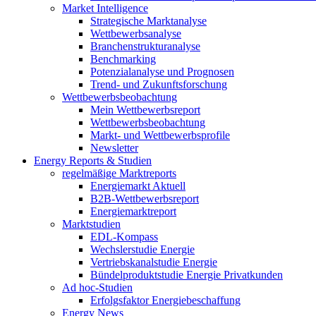
Market Intelligence
Strategische Marktanalyse
Wettbewerbsanalyse
Branchenstrukturanalyse
Benchmarking
Potenzialanalyse und Prognosen
Trend- und Zukunftsforschung
Wettbewerbs­beobachtung
Mein Wettbewerbsreport
Wettbewerbsbeobachtung
Markt- und Wettbewerbsprofile
Newsletter
Energy Reports & Studien
regelmäßige Marktreports
Energiemarkt Aktuell
B2B-Wettbewerbsreport
Energiemarktreport
Marktstudien
EDL-Kompass
Wechslerstudie Energie
Vertriebskanalstudie Energie
Bündelproduktstudie Energie Privatkunden
Ad hoc-Studien
Erfolgsfaktor Energiebeschaffung
Energy News