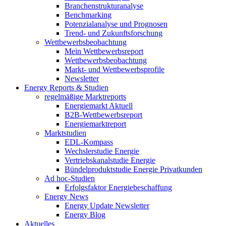
Branchenstrukturanalyse
Benchmarking
Potenzialanalyse und Prognosen
Trend- und Zukunftsforschung
Wettbewerbs­beobachtung
Mein Wettbewerbsreport
Wettbewerbsbeobachtung
Markt- und Wettbewerbsprofile
Newsletter
Energy Reports & Studien
regelmäßige Marktreports
Energiemarkt Aktuell
B2B-Wettbewerbsreport
Energiemarktreport
Marktstudien
EDL-Kompass
Wechslerstudie Energie
Vertriebskanalstudie Energie
Bündelproduktstudie Energie Privatkunden
Ad hoc-Studien
Erfolgsfaktor Energiebeschaffung
Energy News
Energy Update Newsletter
Energy Blog
Aktuelles