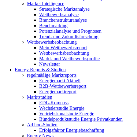
Market Intelligence
Strategische Marktanalyse
Wettbewerbsanalyse
Branchenstrukturanalyse
Benchmarking
Potenzialanalyse und Prognosen
Trend- und Zukunftsforschung
Wettbewerbs­beobachtung
Mein Wettbewerbsreport
Wettbewerbsbeobachtung
Markt- und Wettbewerbsprofile
Newsletter
Energy Reports & Studien
regelmäßige Marktreports
Energiemarkt Aktuell
B2B-Wettbewerbsreport
Energiemarktreport
Marktstudien
EDL-Kompass
Wechslerstudie Energie
Vertriebskanalstudie Energie
Bündelproduktstudie Energie Privatkunden
Ad hoc-Studien
Erfolgsfaktor Energiebeschaffung
Energy News