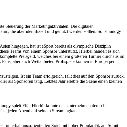
e Steuerung der Marketingaktivitäten. Die digitalen
m, die aber identifiziert und genutzt werden sollten. So ist innogy
sien hingegen, hat ist eSport bereits als olympische Disziplin
iese Teams von einem Sponsor unterstützt. Hierbei handelt es sich
komplette Preisgeld, welches bei einem größeren Turnier durchaus im
 Fans, aber auch Wettanbieter. Profispiele können in Europa per
teigen. Ist ein Team erfolgreich, fällt dies auf den Sponsor zurück,
 als Sponsoren tätig. Letztes Jahr erlebte die Szene einen kleinen
nnogy spielt Fifa. Hierfür konnte das Unternehmen den sehr
fast jeden Abend auf seinem Streamingkanal
er unterhaltungsorientierten Spiel mit hoher Popularität, an. Somit