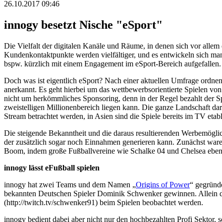
26.10.2017 09:46
innogy besetzt Nische "eSport"
Die Vielfalt der digitalen Kanäle und Räume, in denen sich vor alle
Kundenkontaktpunkte werden vielfältiger, und es entwickeln sich manc
bspw. kürzlich mit einem Engagement im eSport-Bereich aufgefallen.
Doch was ist eigentlich eSport? Nach einer aktuellen Umfrage ordnen l
anerkannt. Es geht hierbei um das wettbewerbsorientierte Spielen vo
nicht um herkömmliches Sponsoring, denn in der Regel bezahlt der S
zweistelligen Millionenbereich liegen kann. Die ganze Landschaft dar
Stream betrachtet werden, in Asien sind die Spiele bereits im TV etabl
Die steigende Bekanntheit und die daraus resultierenden Werbemöglic
der zusätzlich sogar noch Einnahmen generieren kann. Zunächst waren
Boom, indem große Fußballvereine wie Schalke 04 und Chelsea ebe
innogy lässt eFußball spielen
innogy hat zwei Teams und dem Namen „
Origins of Power
“ gegründ
bekannten Deutschen Spieler Dominik Schwenker gewinnen. Allein di
(http://twitch.tv/schwenker91) beim Spielen beobachtet werden.
innogy bedient dabei aber nicht nur den hochbezahlten Profi Sektor, s