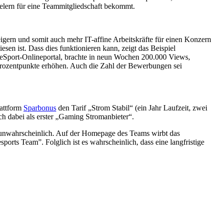
elern für eine Teammitgliedschaft bekommt.
teigern und somit auch mehr IT-affine Arbeitskräfte für einen Konzern
esen ist. Dass dies funktionieren kann, zeigt das Beispiel
eSport-Onlineportal, brachte in neun Wochen 200.000 Views,
Prozentpunkte erhöhen. Auch die Zahl der Bewerbungen sei
lattform
Sparbonus
den Tarif „Strom Stabil“ (ein Jahr Laufzeit, zwei
ich dabei als erster „Gaming Stromanbieter“.
r unwahrscheinlich. Auf der Homepage des Teams wirbt das
rts Team”. Folglich ist es wahrscheinlich, dass eine langfristige