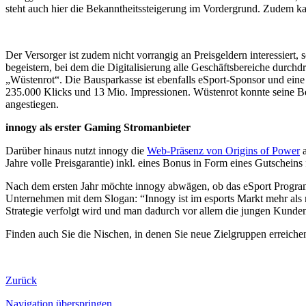
steht auch hier die Bekanntheitssteigerung im Vordergrund. Zudem 
Der Versorger ist zudem nicht vorrangig an Preisgeldern interessiert,
begeistern, bei dem die Digitalisierung alle Geschäftsbereiche durchdr
„Wüstenrot“. Die Bausparkasse ist ebenfalls eSport-Sponsor und ei
235.000 Klicks und 13 Mio. Impressionen. Wüstenrot konnte seine Be
angestiegen.
innogy als erster Gaming Stromanbieter
Darüber hinaus nutzt innogy die
Web-Präsenz von Origins of Power
a
Jahre volle Preisgarantie) inkl. eines Bonus in Form eines Gutscheins
Nach dem ersten Jahr möchte innogy abwägen, ob das eSport Program
Unternehmen mit dem Slogan: “Innogy ist im esports Markt mehr als nu
Strategie verfolgt wird und man dadurch vor allem die jungen Kunden
Finden auch Sie die Nischen, in denen Sie neue Zielgruppen erreiche
Zurück
Navigation überspringen