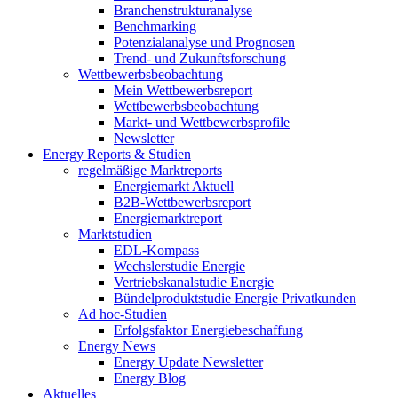
Branchenstrukturanalyse
Benchmarking
Potenzialanalyse und Prognosen
Trend- und Zukunftsforschung
Wettbewerbs­beobachtung
Mein Wettbewerbsreport
Wettbewerbsbeobachtung
Markt- und Wettbewerbsprofile
Newsletter
Energy Reports & Studien
regelmäßige Marktreports
Energiemarkt Aktuell
B2B-Wettbewerbsreport
Energiemarktreport
Marktstudien
EDL-Kompass
Wechslerstudie Energie
Vertriebskanalstudie Energie
Bündelproduktstudie Energie Privatkunden
Ad hoc-Studien
Erfolgsfaktor Energiebeschaffung
Energy News
Energy Update Newsletter
Energy Blog
Aktuelles