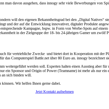
kann man davon ausgehen, dass innogy sehr viele Bewerbungen von Spi
 sondern will den eigenen Bekanntheitsgrad bei den „Digital Natives“ s
ingt und der auf die Entwicklung innovativer, digitaler Produkte angewi
ne entsprechende Kampagne, bspw. in Form von Werbe-Spots auf einem 
kanntheit in der Zielgruppe der 18- bis 24-jährigen Gamer um zwölf 
uch für vertriebliche Zwecke und bietet dort in Kooperation mit der P
 für das Computerspiel Battle.net über 80 Euro an. innogy bezeichnet s
m weitergeführt werden soll. Experten halten einen Ausstieg aber fü
r ein Sponsor und Origin of Power (Teamname) ist mehr als nur ein espo
 an sich binden will.
n können. Wir helfen Ihnen gerne dabei.
Jetzt Kontakt aufnehmen