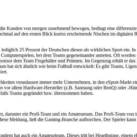
m die Kunden von morgen zunehmend bewegen, bedingt eine differenziert
hmal auf den ersten Blick kurios erscheinende Nischen im digitalen Rau
ediglich 25 Prozent der Deutschen diesen als wirklichen Sport ein. In A
n Computerspielen, bei dem Teams gegeneinander antreten. Oft werden d
ponsor dem Team Fixgehälter und Prämien. Im Gegenzug erhält er das 
um hat sich ähnlich wie beim Fußball entwickelt: Es gibt Teams, Ligen,
iert.
hkeiten veranlassen immer mehr Unternehmen, in den eSport-Markt einzus
 vor allem Hardware-Hersteller (z.B. Samsung oder BenQ) oder -Händler
nfalls Teams gegründet bzw. übernommen haben.
et, darunter ein Profi-Team und ein Amateuream. Das Profi-Team von i
ese Meldung, ließ die Gaming-Branche aufhorchen. Der Spieler kann 
ondern hat auch ein Amateurteam. Dieses tritt bei Hearthstone, einem eh