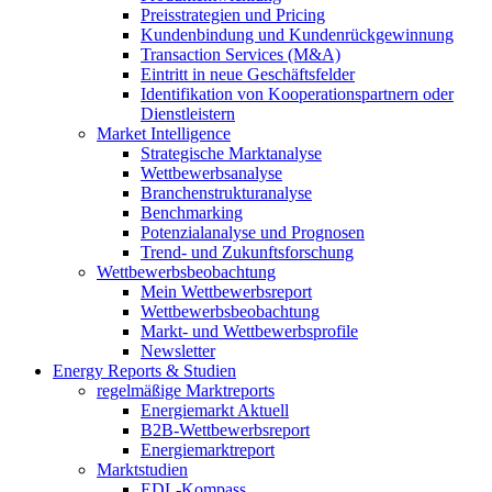
Preisstrategien und Pricing
Kundenbindung und Kundenrückgewinnung
Transaction Services (M&A)
Eintritt in neue Geschäftsfelder
Identifikation von Kooperationspartnern oder
Dienstleistern
Market Intelligence
Strategische Marktanalyse
Wettbewerbsanalyse
Branchenstrukturanalyse
Benchmarking
Potenzialanalyse und Prognosen
Trend- und Zukunftsforschung
Wettbewerbs­beobachtung
Mein Wettbewerbsreport
Wettbewerbsbeobachtung
Markt- und Wettbewerbsprofile
Newsletter
Energy Reports & Studien
regelmäßige Marktreports
Energiemarkt Aktuell
B2B-Wettbewerbsreport
Energiemarktreport
Marktstudien
EDL-Kompass