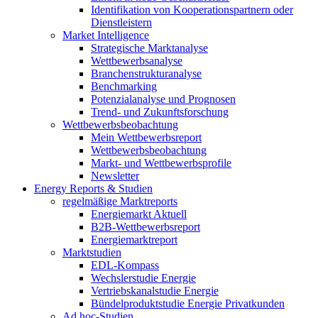
Identifikation von Kooperationspartnern oder
Dienstleistern
Market Intelligence
Strategische Marktanalyse
Wettbewerbsanalyse
Branchenstrukturanalyse
Benchmarking
Potenzialanalyse und Prognosen
Trend- und Zukunftsforschung
Wettbewerbs­beobachtung
Mein Wettbewerbsreport
Wettbewerbsbeobachtung
Markt- und Wettbewerbsprofile
Newsletter
Energy Reports & Studien
regelmäßige Marktreports
Energiemarkt Aktuell
B2B-Wettbewerbsreport
Energiemarktreport
Marktstudien
EDL-Kompass
Wechslerstudie Energie
Vertriebskanalstudie Energie
Bündelproduktstudie Energie Privatkunden
Ad hoc-Studien