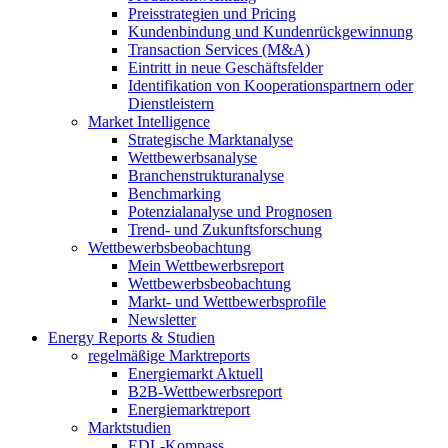
Preisstrategien und Pricing
Kundenbindung und Kundenrückgewinnung
Transaction Services (M&A)
Eintritt in neue Geschäftsfelder
Identifikation von Kooperationspartnern oder
Dienstleistern
Market Intelligence
Strategische Marktanalyse
Wettbewerbsanalyse
Branchenstrukturanalyse
Benchmarking
Potenzialanalyse und Prognosen
Trend- und Zukunftsforschung
Wettbewerbs­beobachtung
Mein Wettbewerbsreport
Wettbewerbsbeobachtung
Markt- und Wettbewerbsprofile
Newsletter
Energy Reports & Studien
regelmäßige Marktreports
Energiemarkt Aktuell
B2B-Wettbewerbsreport
Energiemarktreport
Marktstudien
EDL-Kompass