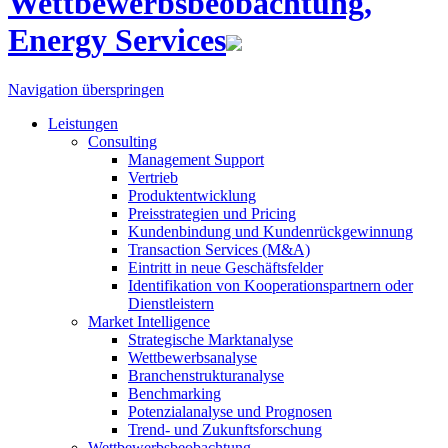
Wettbewerbsbeobachtung,
Energy Services
Navigation überspringen
Leistungen
Consulting
Management Support
Vertrieb
Produktentwicklung
Preisstrategien und Pricing
Kundenbindung und Kundenrückgewinnung
Transaction Services (M&A)
Eintritt in neue Geschäftsfelder
Identifikation von Kooperationspartnern oder
Dienstleistern
Market Intelligence
Strategische Marktanalyse
Wettbewerbsanalyse
Branchenstrukturanalyse
Benchmarking
Potenzialanalyse und Prognosen
Trend- und Zukunftsforschung
Wettbewerbs­beobachtung