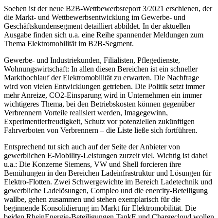
Soeben ist der neue B2B-Wettbewerbsreport 3/2021 erschienen, der
die Markt- und Wettbewerbsentwicklung im Gewerbe- und
Geschäftskundensegment detailliert abbildet. In der aktuellen
Ausgabe finden sich u.a. eine Reihe spannender Meldungen zum
Thema Elektromobilität im B2B-Segment.
Gewerbe- und Industriekunden, Filialisten, Pflegedienste,
Wohnungswirtschaft: In allen diesen Bereichen ist ein schneller
Markthochlauf der Elektromobilität zu erwarten. Die Nachfrage
wird von vielen Entwicklungen getrieben. Die Politik setzt immer
mehr Anreize, CO2-Einsparung wird in Unternehmen ein immer
wichtigeres Thema, bei den Betriebskosten können gegenüber
Verbrennern Vorteile realisiert werden, Imagegewinn,
Experimentierfreudigkeit, Schutz vor potenziellen zukünftigen
Fahrverboten von Verbrennern – die Liste ließe sich fortführen.
Entsprechend tut sich auch auf der Seite der Anbieter von
gewerblichen E-Mobility-Leistungen zurzeit viel. Wichtig ist dabei
u.a.: Die Konzerne Siemens, VW und Shell forcieren ihre
Bemühungen in den Bereichen Ladeinfrastruktur und Lösungen für
Elektro-Flotten. Zwei Schwergewichte im Bereich Ladetechnik und
gewerbliche Ladelösungen, Compleo und die enercity-Beteiligung
wallbe, gehen zusammen und stehen exemplarisch für die
beginnende Konsolidierung im Markt für Elektromobilität. Die
beiden RheinEnergie-Beteiligungen TankE und Chargecloud wollen