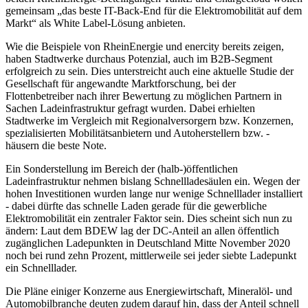
gemeinsam „das beste IT-Back-End für die Elektromobilität auf dem
Markt“ als White Label-Lösung anbieten.
Wie die Beispiele von RheinEnergie und enercity bereits zeigen,
haben Stadtwerke durchaus Potenzial, auch im B2B-Segment
erfolgreich zu sein. Dies unterstreicht auch eine aktuelle Studie der
Gesellschaft für angewandte Marktforschung, bei der
Flottenbetreiber nach ihrer Bewertung zu möglichen Partnern in
Sachen Ladeinfrastruktur gefragt wurden. Dabei erhielten
Stadtwerke im Vergleich mit Regionalversorgern bzw. Konzernen,
spezialisierten Mobilitätsanbietern und Autoherstellern bzw. -
häusern die beste Note.
Ein Sonderstellung im Bereich der (halb-)öffentlichen
Ladeinfrastruktur nehmen bislang Schnellladesäulen ein. Wegen der
hohen Investitionen wurden lange nur wenige Schnelllader installiert
- dabei dürfte das schnelle Laden gerade für die gewerbliche
Elektromobilität ein zentraler Faktor sein. Dies scheint sich nun zu
ändern: Laut dem BDEW lag der DC-Anteil an allen öffentlich
zugänglichen Ladepunkten in Deutschland Mitte November 2020
noch bei rund zehn Prozent, mittlerweile sei jeder siebte Ladepunkt
ein Schnelllader.
Die Pläne einiger Konzerne aus Energiewirtschaft, Mineralöl- und
Automobilbranche deuten zudem darauf hin, dass der Anteil schnell