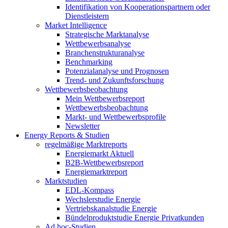
Identifikation von Kooperationspartnern oder
Dienstleistern
Market Intelligence
Strategische Marktanalyse
Wettbewerbsanalyse
Branchenstrukturanalyse
Benchmarking
Potenzialanalyse und Prognosen
Trend- und Zukunftsforschung
Wettbewerbs­beobachtung
Mein Wettbewerbsreport
Wettbewerbsbeobachtung
Markt- und Wettbewerbsprofile
Newsletter
Energy Reports & Studien
regelmäßige Marktreports
Energiemarkt Aktuell
B2B-Wettbewerbsreport
Energiemarktreport
Marktstudien
EDL-Kompass
Wechslerstudie Energie
Vertriebskanalstudie Energie
Bündelproduktstudie Energie Privatkunden
Ad hoc-Studien