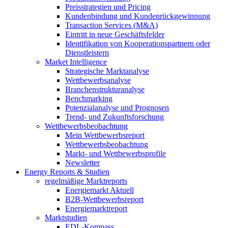
Preisstrategien und Pricing
Kundenbindung und Kundenrückgewinnung
Transaction Services (M&A)
Eintritt in neue Geschäftsfelder
Identifikation von Kooperationspartnern oder
Dienstleistern
Market Intelligence
Strategische Marktanalyse
Wettbewerbsanalyse
Branchenstrukturanalyse
Benchmarking
Potenzialanalyse und Prognosen
Trend- und Zukunftsforschung
Wettbewerbs­beobachtung
Mein Wettbewerbsreport
Wettbewerbsbeobachtung
Markt- und Wettbewerbsprofile
Newsletter
Energy Reports & Studien
regelmäßige Marktreports
Energiemarkt Aktuell
B2B-Wettbewerbsreport
Energiemarktreport
Marktstudien
EDL-Kompass