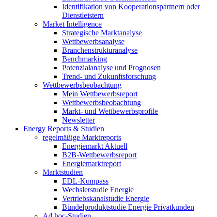
Identifikation von Kooperationspartnern oder
Dienstleistern
Market Intelligence
Strategische Marktanalyse
Wettbewerbsanalyse
Branchenstrukturanalyse
Benchmarking
Potenzialanalyse und Prognosen
Trend- und Zukunftsforschung
Wettbewerbs­beobachtung
Mein Wettbewerbsreport
Wettbewerbsbeobachtung
Markt- und Wettbewerbsprofile
Newsletter
Energy Reports & Studien
regelmäßige Marktreports
Energiemarkt Aktuell
B2B-Wettbewerbsreport
Energiemarktreport
Marktstudien
EDL-Kompass
Wechslerstudie Energie
Vertriebskanalstudie Energie
Bündelproduktstudie Energie Privatkunden
Ad hoc-Studien