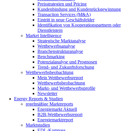
Preisstrategien und Pricing
Kundenbindung und Kundenrückgewinnung
Transaction Services (M&A)
Eintritt in neue Geschäftsfelder
Identifikation von Kooperationspartnern oder
Dienstleistern
Market Intelligence
Strategische Marktanalyse
Wettbewerbsanalyse
Branchenstrukturanalyse
Benchmarking
Potenzialanalyse und Prognosen
Trend- und Zukunftsforschung
Wettbewerbs­beobachtung
Mein Wettbewerbsreport
Wettbewerbsbeobachtung
Markt- und Wettbewerbsprofile
Newsletter
Energy Reports & Studien
regelmäßige Marktreports
Energiemarkt Aktuell
B2B-Wettbewerbsreport
Energiemarktreport
Marktstudien
EDL-Kompass